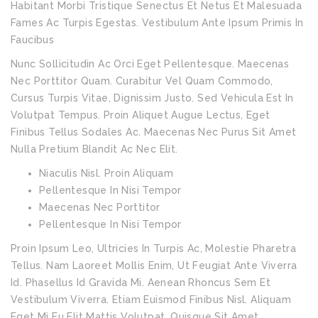
Habitant Morbi Tristique Senectus Et Netus Et Malesuada
Fames Ac Turpis Egestas. Vestibulum Ante Ipsum Primis In
Faucibus
Nunc Sollicitudin Ac Orci Eget Pellentesque. Maecenas
Nec Porttitor Quam. Curabitur Vel Quam Commodo,
Cursus Turpis Vitae, Dignissim Justo. Sed Vehicula Est In
Volutpat Tempus. Proin Aliquet Augue Lectus, Eget
Finibus Tellus Sodales Ac. Maecenas Nec Purus Sit Amet
Nulla Pretium Blandit Ac Nec Elit.
Niaculis Nisl. Proin Aliquam
Pellentesque In Nisi Tempor
Maecenas Nec Porttitor
Pellentesque In Nisi Tempor
Proin Ipsum Leo, Ultricies In Turpis Ac, Molestie Pharetra
Tellus. Nam Laoreet Mollis Enim, Ut Feugiat Ante Viverra
Id. Phasellus Id Gravida Mi. Aenean Rhoncus Sem Et
Vestibulum Viverra. Etiam Euismod Finibus Nisl. Aliquam
Eget Mi Eu Elit Mattis Volutpat. Quisque Sit Amet