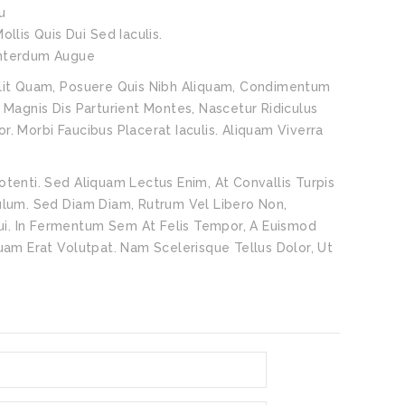
u
lis Quis Dui Sed Iaculis.
 Interdum Augue
Velit Quam, Posuere Quis Nibh Aliquam, Condimentum
t Magnis Dis Parturient Montes, Nascetur Ridiculus
r. Morbi Faucibus Placerat Iaculis. Aliquam Viverra
otenti. Sed Aliquam Lectus Enim, At Convallis Turpis
lum. Sed Diam Diam, Rutrum Vel Libero Non,
 Dui. In Fermentum Sem At Felis Tempor, A Euismod
quam Erat Volutpat. Nam Scelerisque Tellus Dolor, Ut