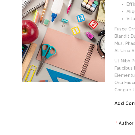
Eff
Ali
Vit
Fusce Orn
Blandit D
Mus. Phas
At Urna S
Ut Nibh P
Faucibus 
Elementum
Orci Fauc
Congue Ju
Add Co
Author