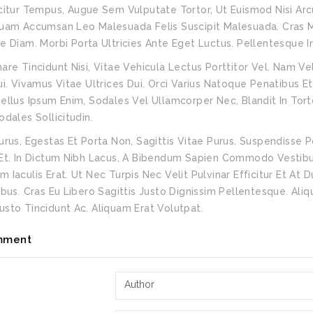
icitur Tempus, Augue Sem Vulputate Tortor, Ut Euismod Nisi Arc
quam Accumsan Leo Malesuada Felis Suscipit Malesuada. Cras Mol
ae Diam. Morbi Porta Ultricies Ante Eget Luctus. Pellentesque
are Tincidunt Nisi, Vitae Vehicula Lectus Porttitor Vel. Nam 
ui. Vivamus Vitae Ultrices Dui. Orci Varius Natoque Penatibus E
ellus Ipsum Enim, Sodales Vel Ullamcorper Nec, Blandit In Torto
odales Sollicitudin.
urus, Egestas Et Porta Non, Sagittis Vitae Purus. Suspendisse P
Et. In Dictum Nibh Lacus, A Bibendum Sapien Commodo Vestibu
 Iaculis Erat. Ut Nec Turpis Nec Velit Pulvinar Efficitur Et At
ibus. Cras Eu Libero Sagittis Justo Dignissim Pellentesque. Ali
sto Tincidunt Ac. Aliquam Erat Volutpat.
mment