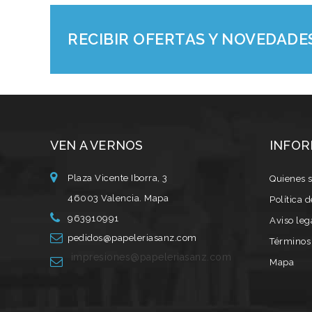
RECIBIR OFERTAS Y NOVEDADE
VEN A VERNOS
INFOR
Plaza Vicente Iborra, 3
Quienes 
46003 Valencia.
Mapa
Política 
963910991
Aviso leg
pedidos@papeleriasanz.com
Términos 
impresiones@papeleriasanz.com
Mapa