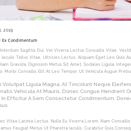
l, 2019
el Ex Condimentum
Interdum Sagittis Dui, Vel Viverra Lectus Convallis Vitae. Vest
, Iaculis Tellus Vitae, Ultricies Lectus. Aliquam Eget Leo Quis A
Diam Gravida, Dignissim Metus Sit Amet, Sodales Ligula. Intege
o. Morbi Convallis Elit At Leo Tempor, Ut Vehicula Augue Preti
 Volutpat Ligula Magna, At Tincidunt Neque Eleifend
atis Vehicula At Mauris. Donec Congue Hendrerit Orci
 In Efficitur A Sem Consectetur Condimentum. Donec 
pus
ec Vitae Lacinia Lectus. Nulla Eu Viverra Lorem. Nam Convalli
ivamus Feugiat Metus Ut Pharetra Iaculis. Curabitur Quis Conseq